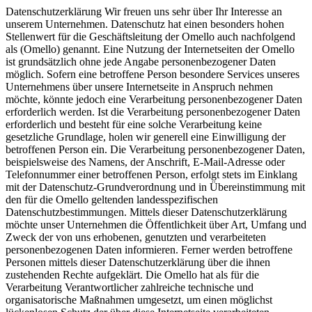
Datenschutzerklärung Wir freuen uns sehr über Ihr Interesse an unserem Unternehmen. Datenschutz hat einen besonders hohen Stellenwert für die Geschäftsleitung der Omello auch nachfolgend als (Omello) genannt. Eine Nutzung der Internetseiten der Omello ist grundsätzlich ohne jede Angabe personenbezogener Daten möglich. Sofern eine betroffene Person besondere Services unseres Unternehmens über unsere Internetseite in Anspruch nehmen möchte, könnte jedoch eine Verarbeitung personenbezogener Daten erforderlich werden. Ist die Verarbeitung personenbezogener Daten erforderlich und besteht für eine solche Verarbeitung keine gesetzliche Grundlage, holen wir generell eine Einwilligung der betroffenen Person ein. Die Verarbeitung personenbezogener Daten, beispielsweise des Namens, der Anschrift, E-Mail-Adresse oder Telefonnummer einer betroffenen Person, erfolgt stets im Einklang mit der Datenschutz-Grundverordnung und in Übereinstimmung mit den für die Omello geltenden landesspezifischen Datenschutzbestimmungen. Mittels dieser Datenschutzerklärung möchte unser Unternehmen die Öffentlichkeit über Art, Umfang und Zweck der von uns erhobenen, genutzten und verarbeiteten personenbezogenen Daten informieren. Ferner werden betroffene Personen mittels dieser Datenschutzerklärung über die ihnen zustehenden Rechte aufgeklärt. Die Omello hat als für die Verarbeitung Verantwortlicher zahlreiche technische und organisatorische Maßnahmen umgesetzt, um einen möglichst lückenlosen Schutz der über diese Internetseite verarbeiteten personenbezogenen Daten sicherzustellen. Dennoch können Internetbasierte Datenübertragungen grundsätzlich Sicherheitslücken aufweisen, sodass ein absoluter Schutz nicht gewährleistet werden kann. Aus diesem Grund steht es jeder betroffenen Person frei, personenbezogene Daten auch auf alternativen Wegen, beispielsweise telefonisch, an uns zu übermitteln. 1. Begriffsbestimmungen Die Datenschutzerklärung der Omello beruht auf den Begrifflichkeiten, die durch den Europäischen Richtlinien- und Verordnungsgeber beim Erlass der Datenschutz-Grundverordnung (DS-GVO) verwendet wurden. Unsere Datenschutzerklärung soll sowohl für die Öffentlichkeit als auch für unsere Kunden und Geschäftspartner einfach lesbar und verständlich sein. Um dies zu gewährleisten, möchten wir vorab die verwendeten Begrifflichkeiten erläutern. Wir verwenden in dieser Datenschutzerklärung unter anderem die folgenden Begriffe: a) personenbezogene Daten Personenbezogene Daten sind alle Informationen, die sich auf eine identifizierte oder identifizierbare natürliche Person (im Folgenden "betroffene Person") beziehen. Als identifizierbar wird eine natürliche Person angesehen, die direkt oder indirekt, insbesondere mittels Zuordnung zu einer Kennung wie einem Namen, zu einer Kennnummer, zu Standortdaten, zu einer Online-Kennung oder zu einem oder mehreren besonderen Merkmalen, die Ausdruck der physischen, physiologischen, genetischen, psychischen, wirtschaftlichen, kulturellen oder sozialen Identität dieser natürlichen Person sind, identifiziert werden kann. b) betroffene Person Betroffene Person ist jede identifizierte oder identifizierbare natürliche Person, deren personenbezogene Daten von dem für die Verarbeitung Verantwortlichen verarbeitet werden. c) Verarbeitung Verarbeitung ist jeder mit oder ohne Hilfe automatisierter Verfahren ausgeführte Vorgang oder jede solche Vorgangsreihe im Zusammenhang mit personenbezogenen Daten wie das Erheben, das Erfassen, die Organisation, das Ordnen, die Speicherung, die Anpassung oder Veränderung, das Auslesen, das Abfragen, die Verwendung, die Offenlegung durch Übermittlung, Verbreitung oder eine andere Form der Bereitstellung, den Abgleich oder die Verknüpfung, die Einschränkung, das Löschen oder die Vernichtung. d) Einschränkung der Verarbeitung Einschränkung der Verarbeitung ist die Markierung gespeicherter personenbezogener Daten mit dem Ziel, ihre künftige Verarbeitung einzuschränken. e) Profiling Profiling ist jede Art der automatisierten Verarbeitung personenbezogener Daten, die darin besteht, dass diese personenbezogenen Daten verwendet werden, um bestimmte persönliche Aspekte, die sich auf eine natürliche Person beziehen, zu bewerten, insbesondere, um Aspekte bezüglich Arbeitsleistung, wirtschaftlicher Lage, Gesundheit, persönlicher Vorlieben, Interessen, Zuverlässigkeit, Verhalten, Aufenthaltsort oder Ortswechsel dieser natürlichen Person zu analysieren oder vorherzusagen. f) Pseudonymisierung Pseudonymisierung ist die Verarbeitung personenbezogener Daten in einer Weise, auf welche die personenbezogenen Daten ohne Hinzuziehung zusätzlicher Informationen nicht mehr einer spezifischen betroffenen Person zugeordnet werden können, sofern diese zusätzlichen Informationen gesondert aufbewahrt werden und technischen und organisatorischen Maßnahmen unterliegen, die gewährleisten, dass die personenbezogenen Daten nicht einer identifizierten oder identifizierbaren natürlichen Person zugewiesen werden. g) Verantwortlicher oder für die Verarbeitung Verantwortlicher Verantwortlicher oder für die Verarbeitung Verantwortlicher ist die natürliche oder juristische Person, Behörde, Einrichtung oder andere Stelle, die allein oder gemeinsam mit anderen über die Zwecke und Mittel der Verarbeitung von personenbezogenen Daten entscheidet. Sind die Zwecke und Mittel dieser Verarbeitung durch das Unionsrecht oder das Recht der Mitgliedstaaten vorgegeben, so kann der Verantwortliche beziehungsweise können die bestimmten Kriterien seiner Benennung nach dem Unionsrecht oder dem Recht der Mitgliedstaaten vorgesehen werden. h) Auftragsverarbeiter Auftragsverarbeiter ist eine natürliche oder juristische Person, Behörde, Einrichtung oder andere Stelle, die personenbezogene Daten im Auftrag des Verantwortlichen verarbeitet. i) Empfänger Empfänger ist eine natürliche oder juristische Person, Behörde, Einrichtung oder andere Stelle, der personenbezogene Daten offengelegt werden, unabhängig davon, ob es sich bei ihr um einen Dritten handelt oder nicht. Behörden, die im Rahmen eines bestimmten Untersuchungsauftrags nach dem Unionsrecht oder dem Recht der Mitgliedstaaten möglicherweise personenbezogene Daten erhalten, gelten jedoch nicht als Empfänger. j) Dritter Dritter ist eine natürliche oder juristische Person, Behörde, Einrichtung oder andere Stelle außer der betroffenen Person, dem Verantwortlichen, dem Auftragsverarbeiter und den Personen, die unter der unmittelbaren Verantwortung des Verantwortlichen oder des Auftragsverarbeiters befugt sind, die personenbezogenen Daten zu verarbeiten. k) Einwilligung Einwilligung ist jede von der betroffenen Person freiwillig für den bestimmten Fall in informierter Weise und unmissverständlich abgegebene Willensbekundung in Form einer Erklärung oder einer sonstigen eindeutigen bestätigenden Handlung, mit der die betroffene Person zu verstehen gibt, dass sie mit der Verarbeitung der sie betreffenden personenbezogenen Daten einverstanden ist. 2. Name und Anschrift des für die Verarbeitung Verantwortlichen Verantwortlicher im Sinne der Datenschutz-Grundverordnung, sonstiger in den Mitgliedstaaten der Europäischen Union geltenden Datenschutzgesetze und anderer Bestimmungen mit datenschutzrechtlichem Charakter ist die: Omello Deutschsprachige Vertretung Thomas More E-Mail: t.more.eu@gmail.com 3. Name und Anschrift des Datenschutzbeauftragten Der Datenschutzbeauftragte des für die Verarbeitung Verantwortlichen ist: Thomas More Omello Deutschsprachige Vertretung Thomas More E-Mail: t.more.eu@gmail.com Jede betroffene Person kann sich jederzeit bei allen Fragen und Anregungen zum Datenschutz direkt an unseren Datenschutzbeauftragten wenden. 4. Cookies Die Internetseiten der Omello verwenden Cookies. Cookies sind Textdateien, welche über einen Internetbrowser auf einem Computersystem abgelegt und gespeichert werden. Zahlreiche Internetseiten und Server verwenden Cookies. Viele Cookies enthalten eine sogenannte Cookie-ID. Eine Cookie-ID ist eine eindeutige Kennung des Cookies. Sie besteht aus einer Zeichenfolge, durch welche Internetseiten und Server dem konkreten Internetbrowser zugeordnet werden können, in dem das Cookie gespeichert wurde. Dies ermöglicht es den besuchten Internetseiten und Servern, den individuellen Browser der betroffenen Person von anderen Internetbrowsern, die andere Cookies enthalten, zu unterscheiden. Ein bestimmter Internetbrowser kann über die eindeutige Cookie-ID wiedererkannt und identifiziert werden. Durch den Einsatz von Cookies kann die Omello den Nutzern dieser Internetseite nutzerfreundlichere Services bereitstellen, die ohne die Cookie-Setzung nicht möglich wären. Mittels eines Cookies können die Informationen und Angebote auf unserer Internetseite im Sinne des Benutzers optimiert werden. Cookies ermöglichen uns, wie bereits erwähnt, die Benutzer unserer Internetseite wiederzuerkennen. Zweck dieser Wiedererkennung ist es, den Nutzern die Verwendung unserer Internetseite zu erleichtern. Der Benutzer einer Internetseite, die Cookies verwendet, muss beispielsweise nicht bei jedem Besuch der Internetseite erneut seine Zugangsdaten eingeben, weil dies von der Internetseite und dem auf dem Computersystem des Benutzers abgelegten Cookie übernommen wird. Ein weiteres Beispiel ist das Cookie eines Warenkorbes im Online-Shop. Der Online-Shop merkt sich die Artikel, die ein Kunde in den virtuellen Warenkorb gelegt hat, über ein Cookie. Die betroffene Person kann die Setzung von Cookies durch unsere Internetseite jederzeit mittels einer entsprechenden Einstellung des genutzten Internetbrowsers verhindern und damit der Setzung von Cookies dauerhaft widersprechen. Ferner können bereits gesetzte Cookies jederzeit über einen Internetbrowser oder andere Softwareprogramme gelöscht werden. Dies ist in allen gängigen Internetbrowsern möglich. Deaktiviert die betroffene Person die Setzung von Cookies in dem genutzten Internetbrowser, sind unter Umstä